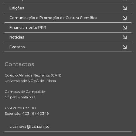
Edições
Comunicação e Promoção da Cultura Científica
Financiamento PRR
Notícias
Eventos
Contactos
Colégio Almada Negreiros (CAN)
Universidade NOVA de Lisboa
Campus de Campolide
3.º piso – Sala 333
+351 21 790 83 00
Extensão: 40346 / 40349
cics.nova@fcsh.unl.pt