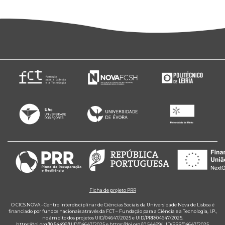
Ficha de projeto PRR
O CICS.NOVA - Centro Interdisciplinar de Ciências Sociais da Universidade Nova de Lisboa é
financiado por fundos nacionais através da FCT – Fundação para a Ciência e a Tecnologia, I.P.,
no âmbito dos projetos UID/04647/2025 e UID/PRR/04647/2025.
https://doi.org/10.54499/UID/04647/2025
e
https://doi.org/10.54499/UID/PRR/04647/2025