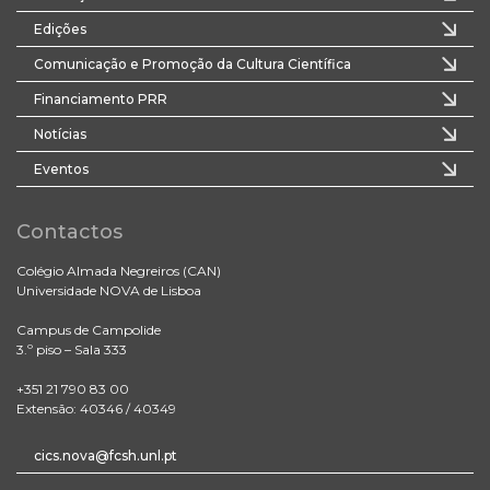
Edições
Comunicação e Promoção da Cultura Científica
Financiamento PRR
Notícias
Eventos
Contactos
Colégio Almada Negreiros (CAN)
Universidade NOVA de Lisboa
Campus de Campolide
3.º piso – Sala 333
+351 21 790 83 00
Extensão: 40346 / 40349
cics.nova@fcsh.unl.pt