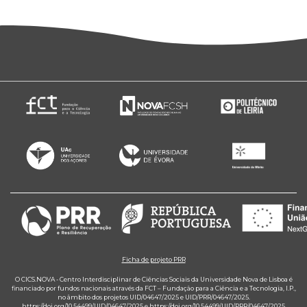
Ficha de projeto PRR
O CICS.NOVA - Centro Interdisciplinar de Ciências Sociais da Universidade Nova de Lisboa é
financiado por fundos nacionais através da FCT – Fundação para a Ciência e a Tecnologia, I.P.,
no âmbito dos projetos UID/04647/2025 e UID/PRR/04647/2025.
https://doi.org/10.54499/UID/04647/2025
e
https://doi.org/10.54499/UID/PRR/04647/2025