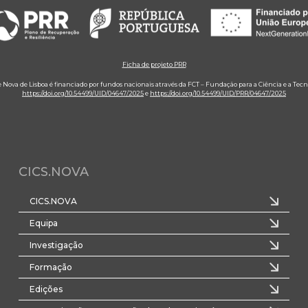
Ficha de projeto PRR
e Nova de Lisboa é financiado por fundos nacionais através da FCT – Fundação para a Ciência e a Tecn
https://doi.org/10.54499/UID/04647/2025
e
https://doi.org/10.54499/UID/PRR/04647/2025
CICS.NOVA
CICS.NOVA
Equipa
Investigação
Formação
Edições