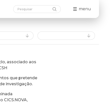
menu
lo, associado aos
FCSH
ntos que pretende
de investigação.
minada
do CICS.NOVA,