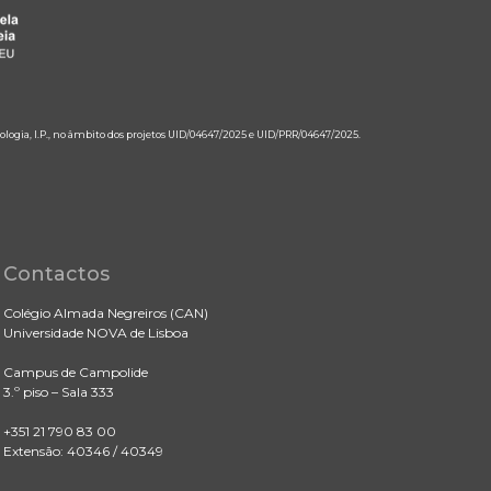
ologia, I.P., no âmbito dos projetos UID/04647/2025 e UID/PRR/04647/2025.
Contactos
Colégio Almada Negreiros (CAN)
Universidade NOVA de Lisboa
Campus de Campolide
3.º piso – Sala 333
+351 21 790 83 00
Extensão: 40346 / 40349