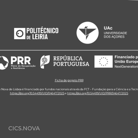
Ficha de projeto PRR
e Nova de Lisboa é financiado por fundos nacionais através da FCT – Fundação para a Ciência e a Tecn
https://doi.org/10.54499/UID/04647/2025
e
https://doi.org/10.54499/UID/PRR/04647/2025
CICS.NOVA