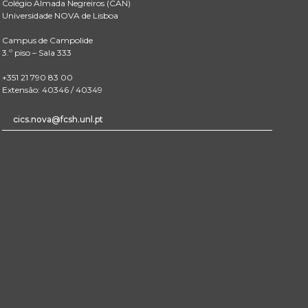
Colégio Almada Negreiros (CAN)
Universidade NOVA de Lisboa
Campus de Campolide
3.º piso – Sala 333
+351 21 790 83 00
Extensão: 40346 / 40349
cics.nova@fcsh.unl.pt