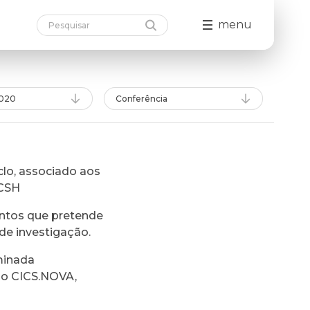
menu
020
Conferência
lo, associado aos
FCSH
ntos que pretende
de investigação.
minada
do CICS.NOVA,