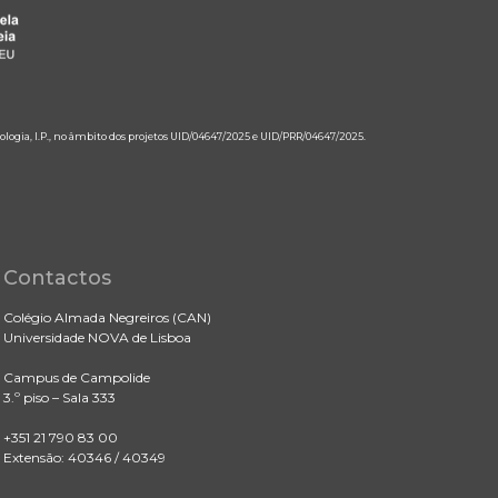
ologia, I.P., no âmbito dos projetos UID/04647/2025 e UID/PRR/04647/2025.
Contactos
Colégio Almada Negreiros (CAN)
Universidade NOVA de Lisboa
Campus de Campolide
3.º piso – Sala 333
+351 21 790 83 00
Extensão: 40346 / 40349