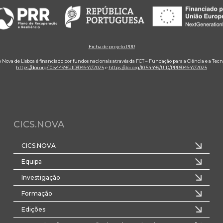
Ficha de projeto PRR
e Nova de Lisboa é financiado por fundos nacionais através da FCT – Fundação para a Ciência e a Tecn
https://doi.org/10.54499/UID/04647/2025
e
https://doi.org/10.54499/UID/PRR/04647/2025
CICS.NOVA
CICS.NOVA
Equipa
Investigação
Formação
Edições