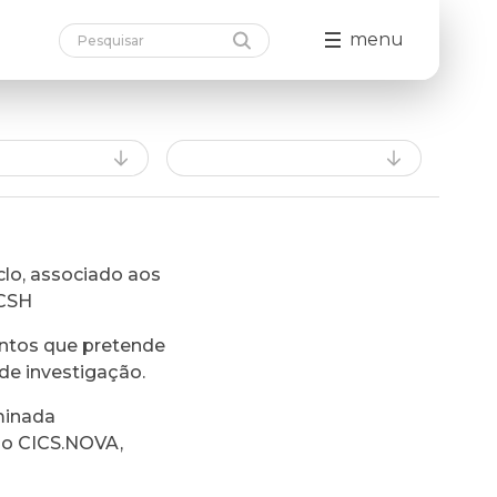
menu
lo, associado aos
FCSH
ntos que pretende
de investigação.
minada
do CICS.NOVA,