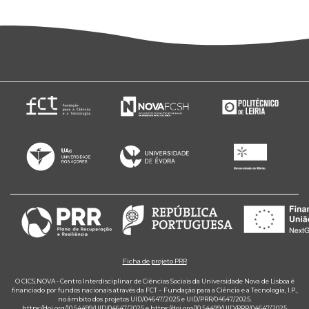
Ficha de projeto PRR
O CICS.NOVA - Centro Interdisciplinar de Ciências Sociais da Universidade Nova de Lisboa é
financiado por fundos nacionais através da FCT – Fundação para a Ciência e a Tecnologia, I.P.,
no âmbito dos projetos UID/04647/2025 e UID/PRR/04647/2025.
https://doi.org/10.54499/UID/04647/2025
e
https://doi.org/10.54499/UID/PRR/04647/2025