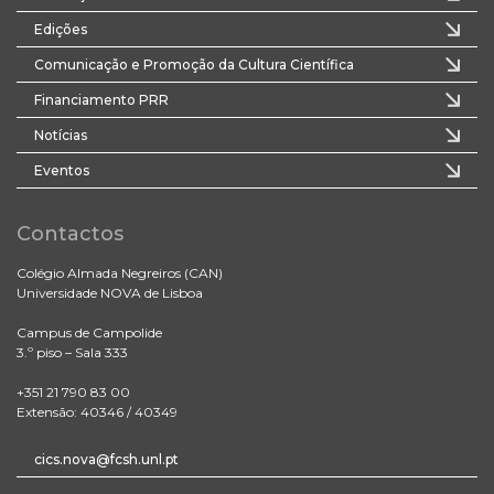
Edições
Comunicação e Promoção da Cultura Científica
Financiamento PRR
Notícias
Eventos
Contactos
Colégio Almada Negreiros (CAN)
Universidade NOVA de Lisboa
Campus de Campolide
3.º piso – Sala 333
+351 21 790 83 00
Extensão: 40346 / 40349
cics.nova@fcsh.unl.pt