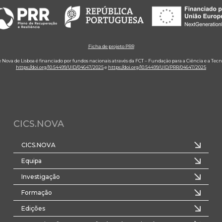
Ficha de projeto PRR
e Nova de Lisboa é financiado por fundos nacionais através da FCT – Fundação para a Ciência e a Tecn
https://doi.org/10.54499/UID/04647/2025
e
https://doi.org/10.54499/UID/PRR/04647/2025
CICS.NOVA
CICS.NOVA
Equipa
Investigação
Formação
Edições