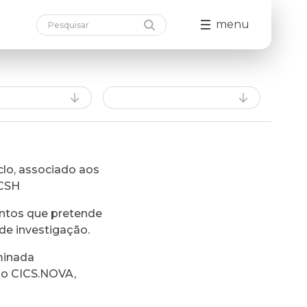
menu
lo, associado aos
FCSH
ntos que pretende
de investigação.
minada
do CICS.NOVA,