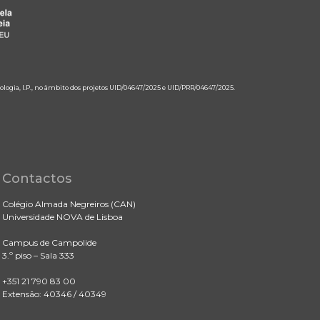
ologia, I.P., no âmbito dos projetos UID/04647/2025 e UID/PRR/04647/2025.
Contactos
Colégio Almada Negreiros (CAN)
Universidade NOVA de Lisboa
Campus de Campolide
3.º piso – Sala 333
+351 21 790 83 00
Extensão: 40346 / 40349