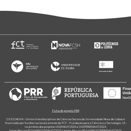
Ficha de projeto PRR
O CICS.NOVA - Centro Interdisciplinar de Ciências Sociais da Universidade Nova de Lisboa é
financiado por fundos nacionais através da FCT – Fundação para a Ciência e a Tecnologia, I.P.,
no âmbito dos projetos UID/04647/2025 e UID/PRR/04647/2025.
https://doi.org/10.54499/UID/04647/2025
e
https://doi.org/10.54499/UID/PRR/04647/2025