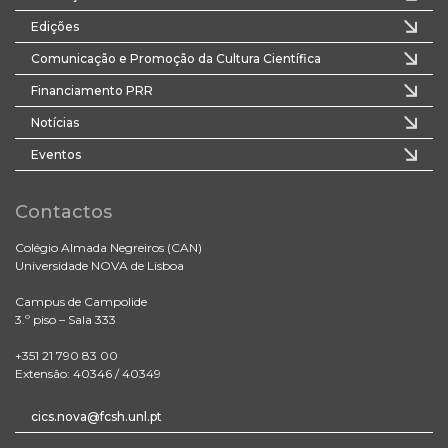
Edições
Comunicação e Promoção da Cultura Científica
Financiamento PRR
Notícias
Eventos
Contactos
Colégio Almada Negreiros (CAN)
Universidade NOVA de Lisboa
Campus de Campolide
3.º piso – Sala 333
+351 21 790 83 00
Extensão: 40346 / 40349
cics.nova@fcsh.unl.pt