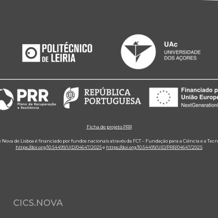
Ficha de projeto PRR
e Nova de Lisboa é financiado por fundos nacionais através da FCT – Fundação para a Ciência e a Tecn
https://doi.org/10.54499/UID/04647/2025
e
https://doi.org/10.54499/UID/PRR/04647/2025
CICS.NOVA