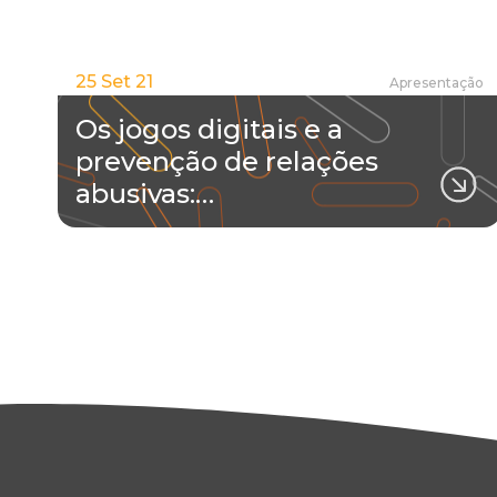
25 Set 21
Apresentação
Os jogos digitais e a
prevenção de relações
abusivas:…