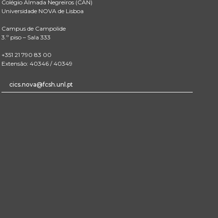
Colégio Almada Negreiros (CAN)
Universidade NOVA de Lisboa
Campus de Campolide
3.º piso – Sala 333
+351 21 790 83 00
Extensão: 40346 / 40349
cics.nova@fcsh.unl.pt