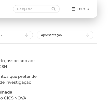
menu
21
Apresentação
lo, associado aos
FCSH
ntos que pretende
de investigação.
minada
do CICS.NOVA,