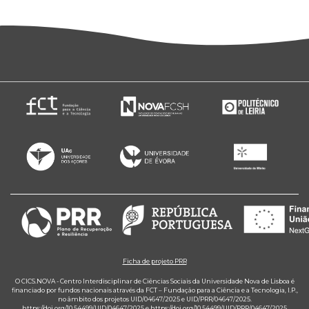
Ficha de projeto PRR
O CICS.NOVA - Centro Interdisciplinar de Ciências Sociais da Universidade Nova de Lisboa é
financiado por fundos nacionais através da FCT – Fundação para a Ciência e a Tecnologia, I.P.,
no âmbito dos projetos UID/04647/2025 e UID/PRR/04647/2025.
https://doi.org/10.54499/UID/04647/2025
e
https://doi.org/10.54499/UID/PRR/04647/2025