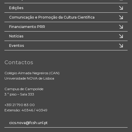
Edições
Comunicação e Promoção da Cultura Científica
Financiamento PRR
Notícias
Eventos
Contactos
Colégio Almada Negreiros (CAN)
Universidade NOVA de Lisboa
Campus de Campolide
3.º piso – Sala 333
+351 21 790 83 00
Extensão: 40346 / 40349
cics.nova@fcsh.unl.pt