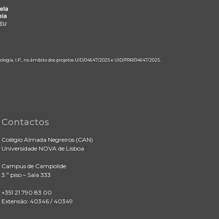
ologia, I.P., no âmbito dos projetos UID/04647/2025 e UID/PRR/04647/2025.
Contactos
Colégio Almada Negreiros (CAN)
Universidade NOVA de Lisboa
Campus de Campolide
3.º piso – Sala 333
+351 21 790 83 00
Extensão: 40346 / 40349