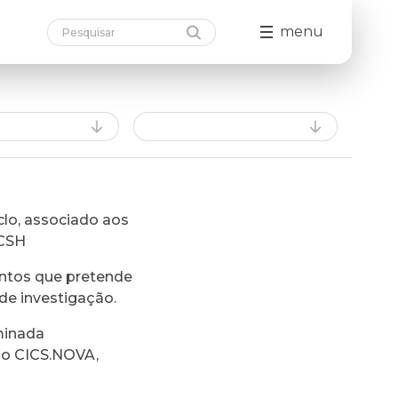
menu
lo, associado aos
FCSH
ntos que pretende
de investigação.
minada
do CICS.NOVA,