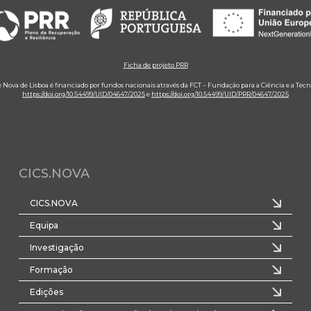
Ficha de projeto PRR
e Nova de Lisboa é financiado por fundos nacionais através da FCT – Fundação para a Ciência e a Tecn
https://doi.org/10.54499/UID/04647/2025
e
https://doi.org/10.54499/UID/PRR/04647/2025
CICS.NOVA
CICS.NOVA
Equipa
Investigação
Formação
Edições