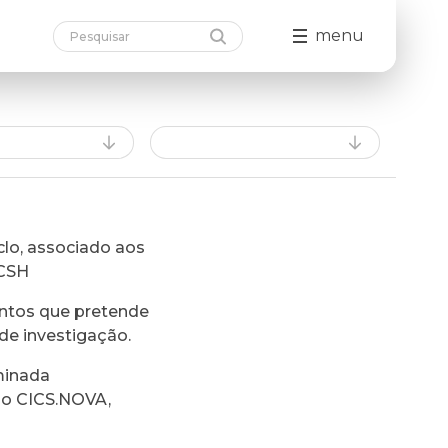
menu
lo, associado aos
FCSH
ntos que pretende
de investigação.
minada
do CICS.NOVA,