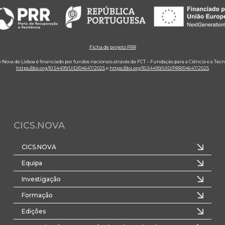
Ficha de projeto PRR
e Nova de Lisboa é financiado por fundos nacionais através da FCT – Fundação para a Ciência e a Tecn
https://doi.org/10.54499/UID/04647/2025
e
https://doi.org/10.54499/UID/PRR/04647/2025
CICS.NOVA
CICS.NOVA
Equipa
Investigação
Formação
Edições