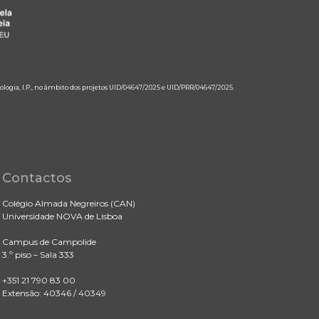
ologia, I.P., no âmbito dos projetos UID/04647/2025 e UID/PRR/04647/2025.
Contactos
Colégio Almada Negreiros (CAN)
Universidade NOVA de Lisboa
Campus de Campolide
3.º piso – Sala 333
+351 21 790 83 00
Extensão: 40346 / 40349