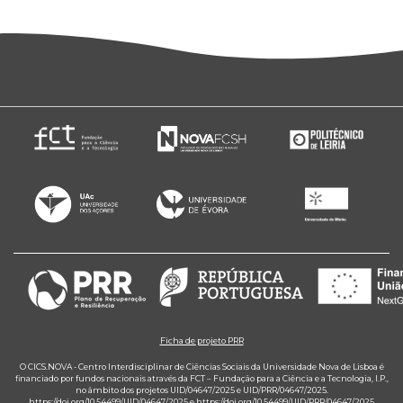
Ficha de projeto PRR
O CICS.NOVA - Centro Interdisciplinar de Ciências Sociais da Universidade Nova de Lisboa é
financiado por fundos nacionais através da FCT – Fundação para a Ciência e a Tecnologia, I.P.,
no âmbito dos projetos UID/04647/2025 e UID/PRR/04647/2025.
https://doi.org/10.54499/UID/04647/2025
e
https://doi.org/10.54499/UID/PRR/04647/2025