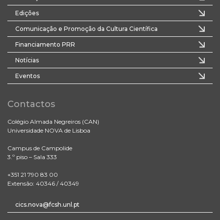
Edições
Comunicação e Promoção da Cultura Científica
Financiamento PRR
Notícias
Eventos
Contactos
Colégio Almada Negreiros (CAN)
Universidade NOVA de Lisboa
Campus de Campolide
3.º piso – Sala 333
+351 21 790 83 00
Extensão: 40346 / 40349
cics.nova@fcsh.unl.pt