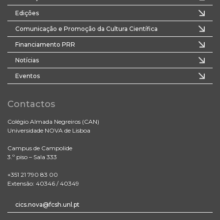
Edições
Comunicação e Promoção da Cultura Científica
Financiamento PRR
Notícias
Eventos
Contactos
Colégio Almada Negreiros (CAN)
Universidade NOVA de Lisboa
Campus de Campolide
3.º piso – Sala 333
+351 21 790 83 00
Extensão: 40346 / 40349
cics.nova@fcsh.unl.pt