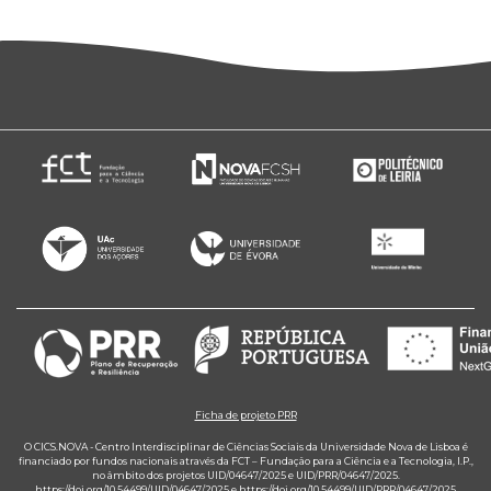
Ficha de projeto PRR
O CICS.NOVA - Centro Interdisciplinar de Ciências Sociais da Universidade Nova de Lisboa é
financiado por fundos nacionais através da FCT – Fundação para a Ciência e a Tecnologia, I.P.,
no âmbito dos projetos UID/04647/2025 e UID/PRR/04647/2025.
https://doi.org/10.54499/UID/04647/2025
e
https://doi.org/10.54499/UID/PRR/04647/2025