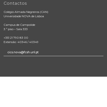
Contactos
Colégio Almada Negreiros (CAN)
Universidade NOVA de Lisboa
Campus de Campolide
3.º piso – Sala 333
+351 21 790 83 00
Extensão: 40346 / 40349
cics.nova@fcsh.unl.pt