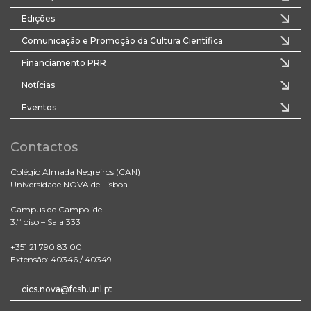
Edições
Comunicação e Promoção da Cultura Científica
Financiamento PRR
Notícias
Eventos
Contactos
Colégio Almada Negreiros (CAN)
Universidade NOVA de Lisboa
Campus de Campolide
3.º piso – Sala 333
+351 21 790 83 00
Extensão: 40346 / 40349
cics.nova@fcsh.unl.pt