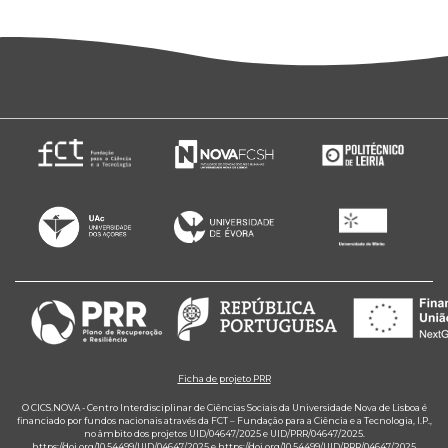
Ficha de projeto PRR
O CICS.NOVA - Centro Interdisciplinar de Ciências Sociais da Universidade Nova de Lisboa é
financiado por fundos nacionais através da FCT – Fundação para a Ciência e a Tecnologia, I.P.,
no âmbito dos projetos UID/04647/2025 e UID/PRR/04647/2025.
https://doi.org/10.54499/UID/04647/2025
e
https://doi.org/10.54499/UID/PRR/04647/2025