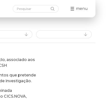
menu
lo, associado aos
FCSH
ntos que pretende
de investigação.
minada
do CICS.NOVA,