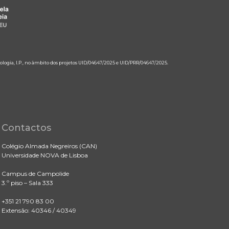
ologia, I.P., no âmbito dos projetos UID/04647/2025 e UID/PRR/04647/2025.
Contactos
Colégio Almada Negreiros (CAN)
Universidade NOVA de Lisboa
Campus de Campolide
3.º piso – Sala 333
+351 21 790 83 00
Extensão: 40346 / 40349