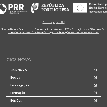
Ficha de projeto PRR
e Nova de Lisboa é financiado por fundos nacionais através da FCT – Fundação para a Ciência e a Tecn
https://doi.org/10.54499/UID/04647/2025
e
https://doi.org/10.54499/UID/PRR/04647/2025
CICS.NOVA
CICS.NOVA
Equipa
Investigação
Formação
Edições