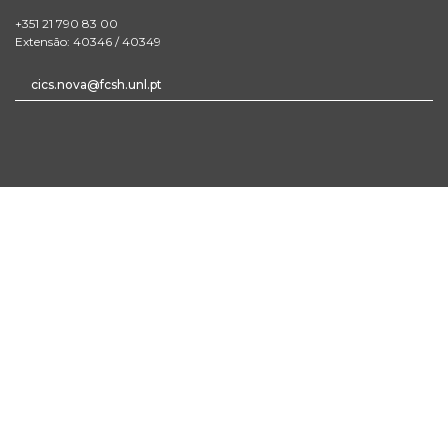
+351 21 790 83 00
Extensão: 40346 / 40349
cics.nova@fcsh.unl.pt