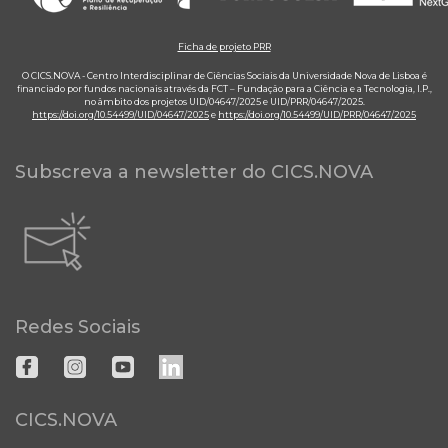
Ficha de projeto PRR
O CICS.NOVA - Centro Interdisciplinar de Ciências Sociais da Universidade Nova de Lisboa é
financiado por fundos nacionais através da FCT – Fundação para a Ciência e a Tecnologia, I.P.,
no âmbito dos projetos UID/04647/2025 e UID/PRR/04647/2025.
https://doi.org/10.54499/UID/04647/2025
e
https://doi.org/10.54499/UID/PRR/04647/2025
Subscreva a newsletter do CICS.NOVA
Redes Sociais
CICS.NOVA