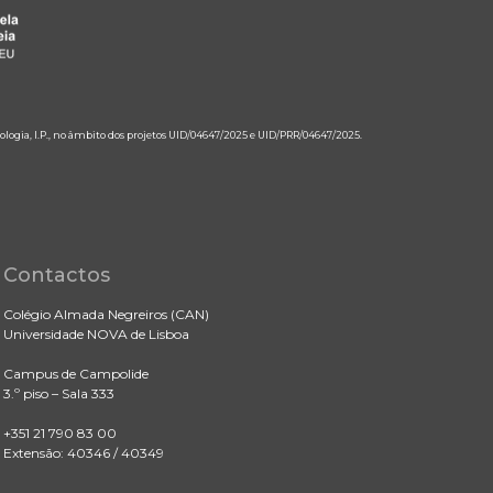
ologia, I.P., no âmbito dos projetos UID/04647/2025 e UID/PRR/04647/2025.
Contactos
Colégio Almada Negreiros (CAN)
Universidade NOVA de Lisboa
Campus de Campolide
3.º piso – Sala 333
+351 21 790 83 00
Extensão: 40346 / 40349