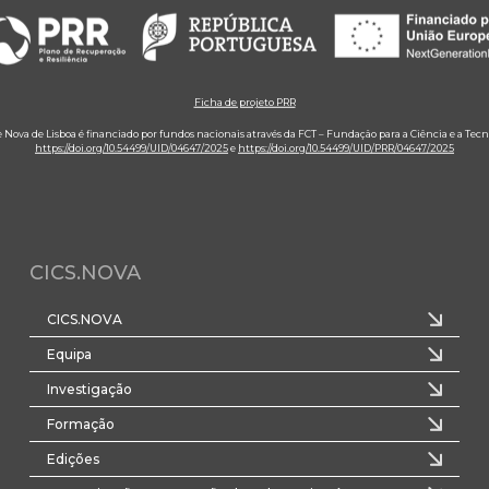
Ficha de projeto PRR
e Nova de Lisboa é financiado por fundos nacionais através da FCT – Fundação para a Ciência e a Tecn
https://doi.org/10.54499/UID/04647/2025
e
https://doi.org/10.54499/UID/PRR/04647/2025
CICS.NOVA
CICS.NOVA
Equipa
Investigação
Formação
Edições