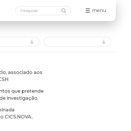
menu
lo, associado aos
FCSH
ntos que pretende
de investigação.
minada
do CICS.NOVA,