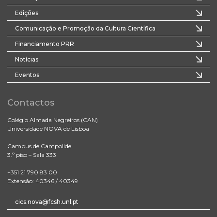
Edições
Comunicação e Promoção da Cultura Científica
Financiamento PRR
Notícias
Eventos
Contactos
Colégio Almada Negreiros (CAN)
Universidade NOVA de Lisboa
Campus de Campolide
3.º piso – Sala 333
+351 21 790 83 00
Extensão: 40346 / 40349
cics.nova@fcsh.unl.pt