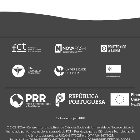
Ficha de projeto PRR
O CICS.NOVA - Centro Interdisciplinar de Ciências Sociais da Universidade Nova de Lisboa é
financiado por fundos nacionais através da FCT – Fundação para a Ciência e a Tecnologia, I.P.,
no âmbito dos projetos UID/04647/2025 e UID/PRR/04647/2025.
https://doi.org/10.54499/UID/04647/2025
e
https://doi.org/10.54499/UID/PRR/04647/2025