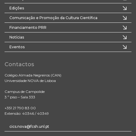
Edições
Comunicação e Promoção da Cultura Científica
Financiamento PRR
Notícias
Eventos
Contactos
Colégio Almada Negreiros (CAN)
Universidade NOVA de Lisboa
Campus de Campolide
3.º piso – Sala 333
+351 21 790 83 00
Extensão: 40346 / 40349
cics.nova@fcsh.unl.pt