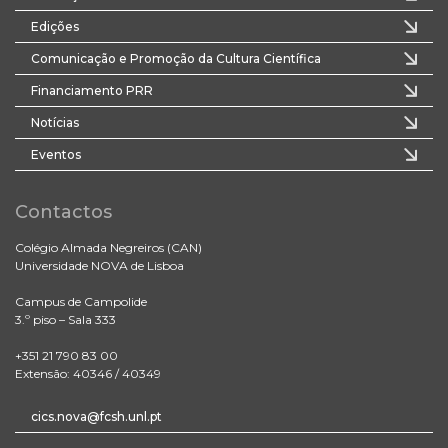
Edições
Comunicação e Promoção da Cultura Científica
Financiamento PRR
Notícias
Eventos
Contactos
Colégio Almada Negreiros (CAN)
Universidade NOVA de Lisboa
Campus de Campolide
3.º piso – Sala 333
+351 21 790 83 00
Extensão: 40346 / 40349
cics.nova@fcsh.unl.pt