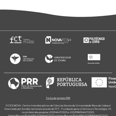
Ficha de projeto PRR
O CICS.NOVA - Centro Interdisciplinar de Ciências Sociais da Universidade Nova de Lisboa é
financiado por fundos nacionais através da FCT – Fundação para a Ciência e a Tecnologia, I.P.,
no âmbito dos projetos UID/04647/2025 e UID/PRR/04647/2025.
https://doi.org/10.54499/UID/04647/2025
e
https://doi.org/10.54499/UID/PRR/04647/2025