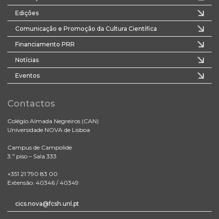
Edições
Comunicação e Promoção da Cultura Científica
Financiamento PRR
Notícias
Eventos
Contactos
Colégio Almada Negreiros (CAN)
Universidade NOVA de Lisboa
Campus de Campolide
3.º piso – Sala 333
+351 21 790 83 00
Extensão: 40346 / 40349
cics.nova@fcsh.unl.pt