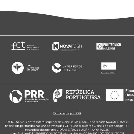
Ficha de projeto PRR
O CICS.NOVA - Centro Interdisciplinar de Ciências Sociais da Universidade Nova de Lisboa é
financiado por fundos nacionais através da FCT – Fundação para a Ciência e a Tecnologia, I.P.,
no âmbito dos projetos UID/04647/2025 e UID/PRR/04647/2025.
https://doi.org/10.54499/UID/04647/2025
e
https://doi.org/10.54499/UID/PRR/04647/2025