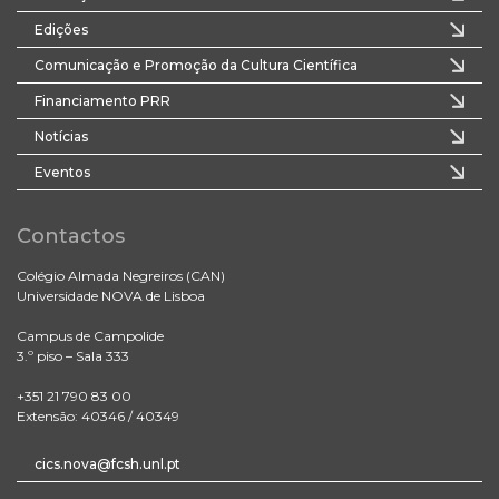
Edições
Comunicação e Promoção da Cultura Científica
Financiamento PRR
Notícias
Eventos
Contactos
Colégio Almada Negreiros (CAN)
Universidade NOVA de Lisboa
Campus de Campolide
3.º piso – Sala 333
+351 21 790 83 00
Extensão: 40346 / 40349
cics.nova@fcsh.unl.pt