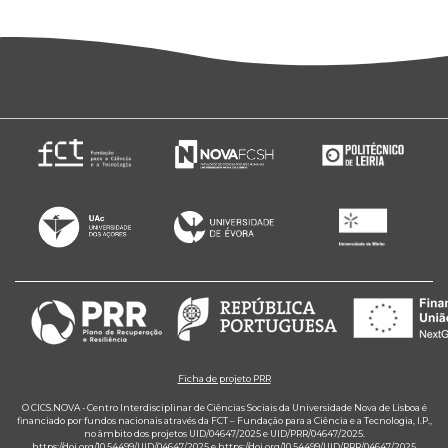
Ficha de projeto PRR
O CICS.NOVA - Centro Interdisciplinar de Ciências Sociais da Universidade Nova de Lisboa é
financiado por fundos nacionais através da FCT – Fundação para a Ciência e a Tecnologia, I.P.,
no âmbito dos projetos UID/04647/2025 e UID/PRR/04647/2025.
https://doi.org/10.54499/UID/04647/2025
e
https://doi.org/10.54499/UID/PRR/04647/2025