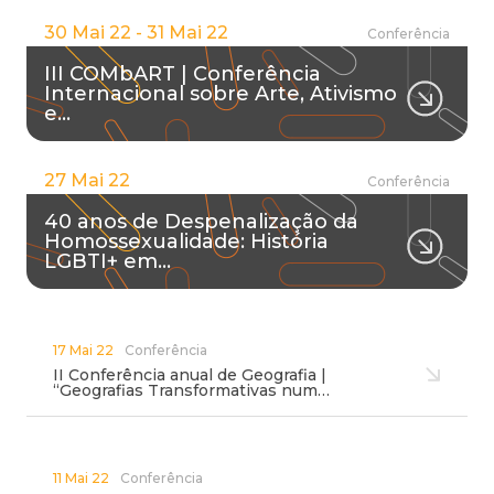
30 Mai 22 - 31 Mai 22
Conferência
III COMbART | Conferência
Internacional sobre Arte, Ativismo
e…
27 Mai 22
Conferência
40 anos de Despenalização da
Homossexualidade: História
LGBTI+ em…
17 Mai 22
Conferência
II Conferência anual de Geografia |
“Geografias Transformativas num…
11 Mai 22
Conferência