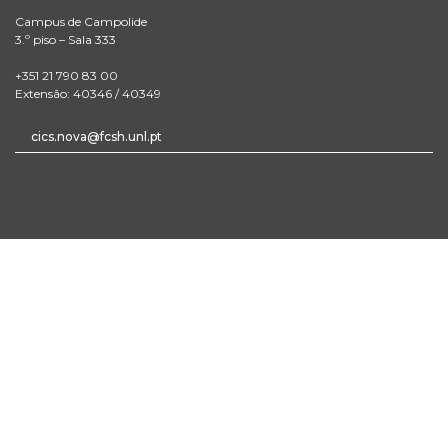
Campus de Campolide
3.º piso – Sala 333
+351 21 790 83 00
Extensão: 40346 / 40349
cics.nova@fcsh.unl.pt