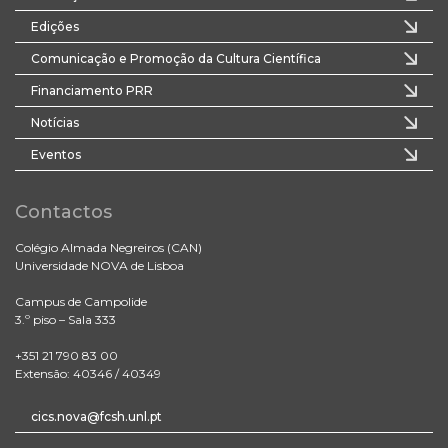
Edições
Comunicação e Promoção da Cultura Científica
Financiamento PRR
Notícias
Eventos
Contactos
Colégio Almada Negreiros (CAN)
Universidade NOVA de Lisboa
Campus de Campolide
3.º piso – Sala 333
+351 21 790 83 00
Extensão: 40346 / 40349
cics.nova@fcsh.unl.pt