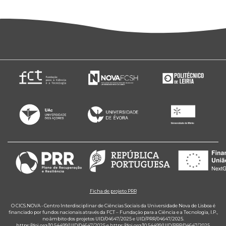
Ficha de projeto PRR
O CICS.NOVA - Centro Interdisciplinar de Ciências Sociais da Universidade Nova de Lisboa é
financiado por fundos nacionais através da FCT – Fundação para a Ciência e a Tecnologia, I.P.,
no âmbito dos projetos UID/04647/2025 e UID/PRR/04647/2025.
https://doi.org/10.54499/UID/04647/2025
e
https://doi.org/10.54499/UID/PRR/04647/2025