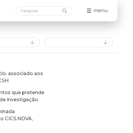
menu
lo, associado aos
FCSH
ntos que pretende
de investigação.
minada
do CICS.NOVA,