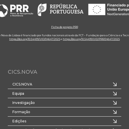
Ficha de projeto PRR
e Nova de Lisboa é financiado por fundos nacionais através da FCT – Fundação para a Ciência e a Tecn
https://doi.org/10.54499/UID/04647/2025
e
https://doi.org/10.54499/UID/PRR/04647/2025
CICS.NOVA
CICS.NOVA
Equipa
Investigação
Formação
Edições