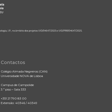
ologia, I.P., no âmbito dos projetos UID/04647/2025 e UID/PRR/04647/2025.
Contactos
Colégio Almada Negreiros (CAN)
Universidade NOVA de Lisboa
Campus de Campolide
3.º piso – Sala 333
+351 21 790 83 00
Extensão: 40346 / 40349