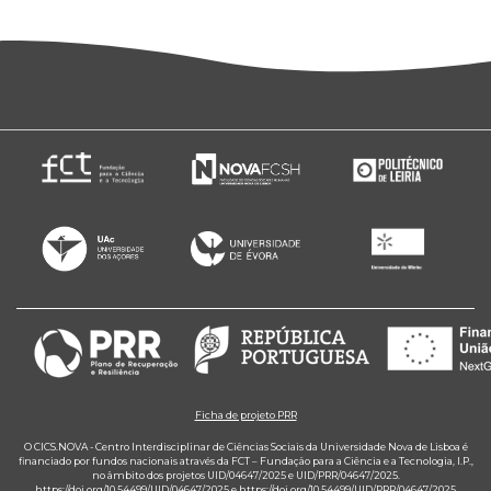
Ficha de projeto PRR
O CICS.NOVA - Centro Interdisciplinar de Ciências Sociais da Universidade Nova de Lisboa é
financiado por fundos nacionais através da FCT – Fundação para a Ciência e a Tecnologia, I.P.,
no âmbito dos projetos UID/04647/2025 e UID/PRR/04647/2025.
https://doi.org/10.54499/UID/04647/2025
e
https://doi.org/10.54499/UID/PRR/04647/2025