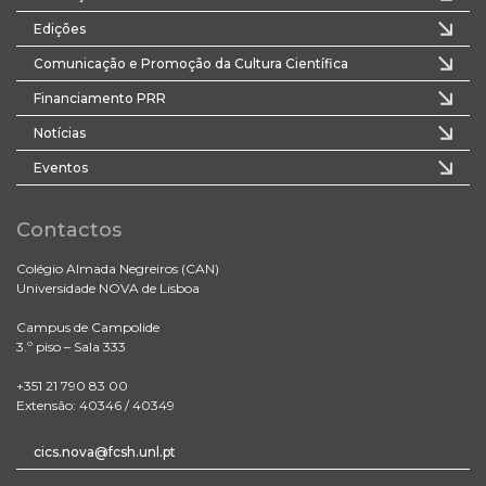
Edições
Comunicação e Promoção da Cultura Científica
Financiamento PRR
Notícias
Eventos
Contactos
Colégio Almada Negreiros (CAN)
Universidade NOVA de Lisboa
Campus de Campolide
3.º piso – Sala 333
+351 21 790 83 00
Extensão: 40346 / 40349
cics.nova@fcsh.unl.pt