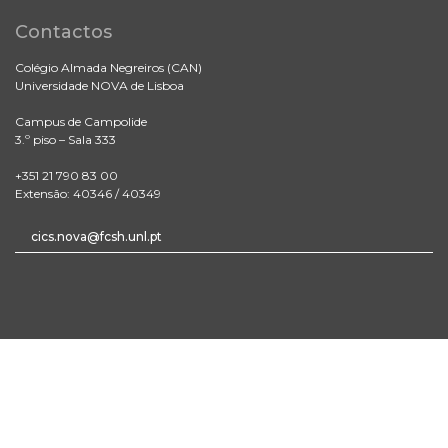
Contactos
Colégio Almada Negreiros (CAN)
Universidade NOVA de Lisboa
Campus de Campolide
3.º piso – Sala 333
+351 21 790 83 00
Extensão: 40346 / 40349
cics.nova@fcsh.unl.pt