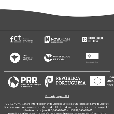
Ficha de projeto PRR
O CICS.NOVA - Centro Interdisciplinar de Ciências Sociais da Universidade Nova de Lisboa é
financiado por fundos nacionais através da FCT – Fundação para a Ciência e a Tecnologia, I.P.,
no âmbito dos projetos UID/04647/2025 e UID/PRR/04647/2025.
https://doi.org/10.54499/UID/04647/2025
e
https://doi.org/10.54499/UID/PRR/04647/2025