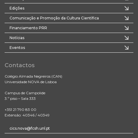
Edições
Comunicação e Promoção da Cultura Científica
Financiamento PRR
Notícias
Eventos
Contactos
Colégio Almada Negreiros (CAN)
Universidade NOVA de Lisboa
Campus de Campolide
3.º piso – Sala 333
+351 21 790 83 00
Extensão: 40346 / 40349
cics.nova@fcsh.unl.pt