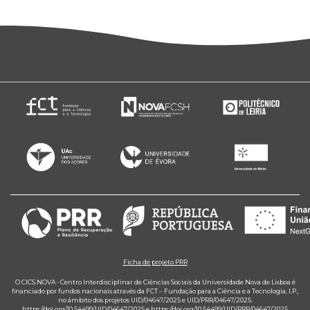
Ficha de projeto PRR
O CICS.NOVA - Centro Interdisciplinar de Ciências Sociais da Universidade Nova de Lisboa é
financiado por fundos nacionais através da FCT – Fundação para a Ciência e a Tecnologia, I.P.,
no âmbito dos projetos UID/04647/2025 e UID/PRR/04647/2025.
https://doi.org/10.54499/UID/04647/2025
e
https://doi.org/10.54499/UID/PRR/04647/2025