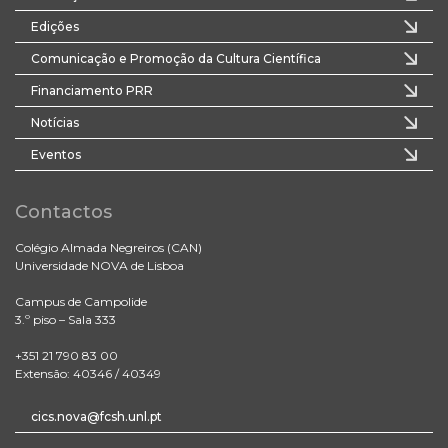
Edições
Comunicação e Promoção da Cultura Científica
Financiamento PRR
Notícias
Eventos
Contactos
Colégio Almada Negreiros (CAN)
Universidade NOVA de Lisboa
Campus de Campolide
3.º piso – Sala 333
+351 21 790 83 00
Extensão: 40346 / 40349
cics.nova@fcsh.unl.pt