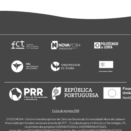
Ficha de projeto PRR
O CICS.NOVA - Centro Interdisciplinar de Ciências Sociais da Universidade Nova de Lisboa é
financiado por fundos nacionais através da FCT – Fundação para a Ciência e a Tecnologia, I.P.,
no âmbito dos projetos UID/04647/2025 e UID/PRR/04647/2025.
https://doi.org/10.54499/UID/04647/2025
e
https://doi.org/10.54499/UID/PRR/04647/2025