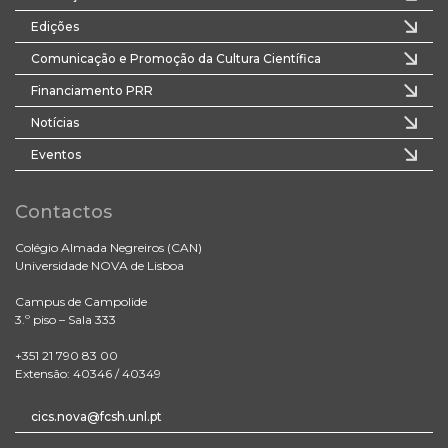
Edições
Comunicação e Promoção da Cultura Científica
Financiamento PRR
Notícias
Eventos
Contactos
Colégio Almada Negreiros (CAN)
Universidade NOVA de Lisboa
Campus de Campolide
3.º piso – Sala 333
+351 21 790 83 00
Extensão: 40346 / 40349
cics.nova@fcsh.unl.pt