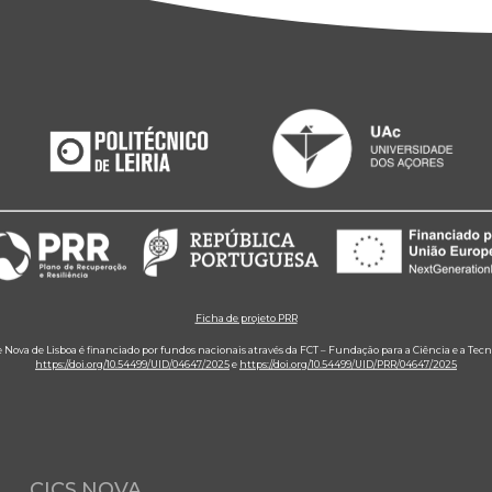
Ficha de projeto PRR
e Nova de Lisboa é financiado por fundos nacionais através da FCT – Fundação para a Ciência e a Tecn
https://doi.org/10.54499/UID/04647/2025
e
https://doi.org/10.54499/UID/PRR/04647/2025
CICS.NOVA