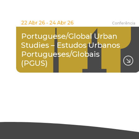
22 Abr 26 - 24 Abr 26
Conferência
Portuguese/Global Urban
Studies – Estudos Urbanos
Portugueses/Globais
(PGUS)