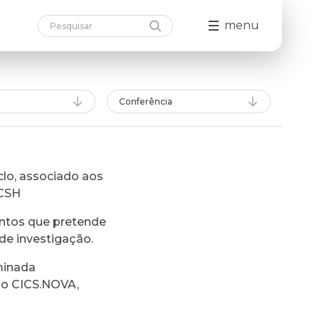
menu
Conferência
lo, associado aos
FCSH
ntos que pretende
de investigação.
minada
do CICS.NOVA,