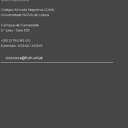
Colégio Almada Negreiros (CAN)
Universidade NOVA de Lisboa
Campus de Campolide
3.º piso – Sala 333
+351 21 790 83 00
Extensão: 40346 / 40349
cics.nova@fcsh.unl.pt