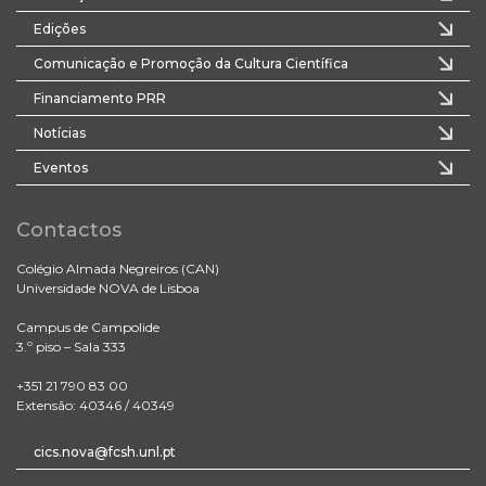
Edições
Comunicação e Promoção da Cultura Científica
Financiamento PRR
Notícias
Eventos
Contactos
Colégio Almada Negreiros (CAN)
Universidade NOVA de Lisboa
Campus de Campolide
3.º piso – Sala 333
+351 21 790 83 00
Extensão: 40346 / 40349
cics.nova@fcsh.unl.pt