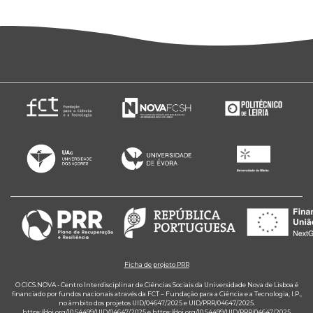
Ficha de projeto PRR
O CICS.NOVA - Centro Interdisciplinar de Ciências Sociais da Universidade Nova de Lisboa é
financiado por fundos nacionais através da FCT – Fundação para a Ciência e a Tecnologia, I.P.,
no âmbito dos projetos UID/04647/2025 e UID/PRR/04647/2025.
https://doi.org/10.54499/UID/04647/2025
e
https://doi.org/10.54499/UID/PRR/04647/2025