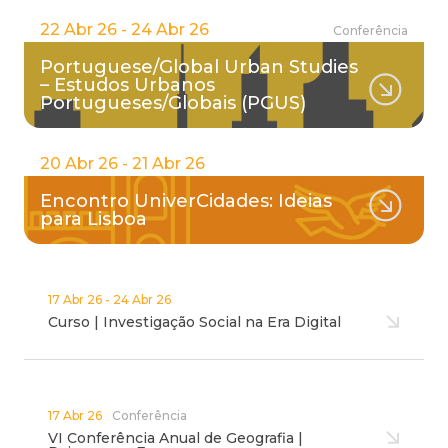
22 Abr 26 - 24 Abr 26
Conferência
Portuguese/Global Urban Studies
– Estudos Urbanos
Portugueses/Globais (PGUS)
20 Abr 26 - 21 Abr 26
Encontro UniverCidades: Ideias
para Lisboa
17 Abr 26 - 24 Abr 26
Curso | Investigação Social na Era Digital
17 Abr 26
Conferência
VI Conferência Anual de Geografia |