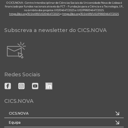
O CICS.NOVA - Centro Interdisciplinar de Ciências Sociais da Universidade Nova de Lisboa é
financiado por fundos nacionais através da FCT – Fundação para a Ciência e a Tecnologia, I.P.,
no âmbito dos projetos UID/04647/2025 e UID/PRR/04647/2025.
https://doi.org/10.54499/UID/04647/2025
e
https://doi.org/10.54499/UID/PRR/04647/2025
Subscreva a newsletter do CICS.NOVA
Redes Sociais
CICS.NOVA
CICS.NOVA
Equipa