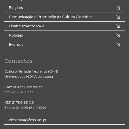
Edições
Comunicação e Promoção da Cultura Científica
Financiamento PRR
Notícias
Eventos
Contactos
Colégio Almada Negreiros (CAN)
Universidade NOVA de Lisboa
Campus de Campolide
3.º piso – Sala 333
+351 21 790 83 00
Extensão: 40346 / 40349
cics.nova@fcsh.unl.pt