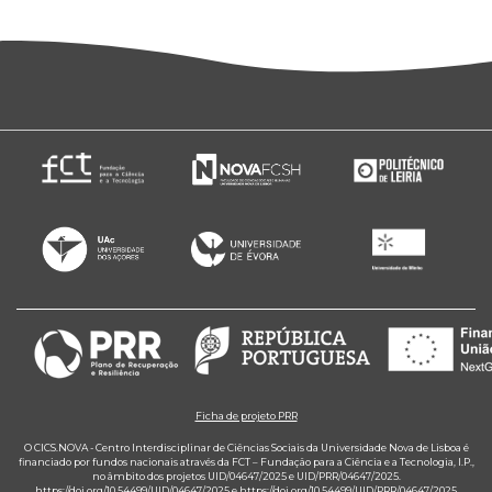
Ficha de projeto PRR
O CICS.NOVA - Centro Interdisciplinar de Ciências Sociais da Universidade Nova de Lisboa é
financiado por fundos nacionais através da FCT – Fundação para a Ciência e a Tecnologia, I.P.,
no âmbito dos projetos UID/04647/2025 e UID/PRR/04647/2025.
https://doi.org/10.54499/UID/04647/2025
e
https://doi.org/10.54499/UID/PRR/04647/2025