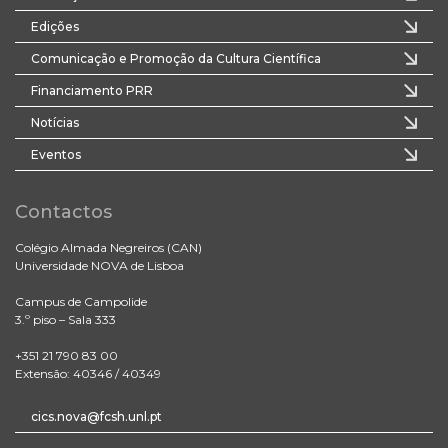
Edições
Comunicação e Promoção da Cultura Científica
Financiamento PRR
Notícias
Eventos
Contactos
Colégio Almada Negreiros (CAN)
Universidade NOVA de Lisboa
Campus de Campolide
3.º piso – Sala 333
+351 21 790 83 00
Extensão: 40346 / 40349
cics.nova@fcsh.unl.pt