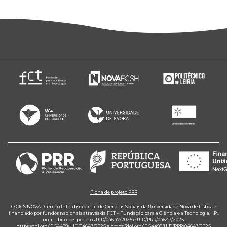
Ficha de projeto PRR
O CICS.NOVA - Centro Interdisciplinar de Ciências Sociais da Universidade Nova de Lisboa é
financiado por fundos nacionais através da FCT – Fundação para a Ciência e a Tecnologia, I.P.,
no âmbito dos projetos UID/04647/2025 e UID/PRR/04647/2025.
https://doi.org/10.54499/UID/04647/2025
e
https://doi.org/10.54499/UID/PRR/04647/2025