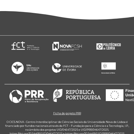
Ficha de projeto PRR
O CICS.NOVA - Centro Interdisciplinar de Ciências Sociais da Universidade Nova de Lisboa é
financiado por fundos nacionais através da FCT – Fundação para a Ciência e a Tecnologia, I.P.,
no âmbito dos projetos UID/04647/2025 e UID/PRR/04647/2025.
https://doi.org/10.54499/UID/04647/2025
e
https://doi.org/10.54499/UID/PRR/04647/2025