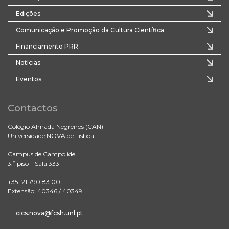
Edições
Comunicação e Promoção da Cultura Científica
Financiamento PRR
Notícias
Eventos
Contactos
Colégio Almada Negreiros (CAN)
Universidade NOVA de Lisboa
Campus de Campolide
3.º piso – Sala 333
+351 21 790 83 00
Extensão: 40346 / 40349
cics.nova@fcsh.unl.pt