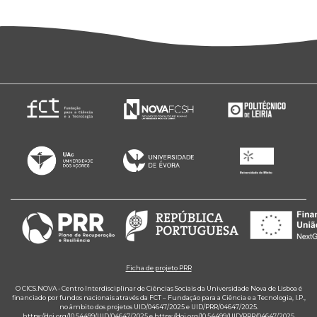
Ficha de projeto PRR
O CICS.NOVA - Centro Interdisciplinar de Ciências Sociais da Universidade Nova de Lisboa é
financiado por fundos nacionais através da FCT – Fundação para a Ciência e a Tecnologia, I.P.,
no âmbito dos projetos UID/04647/2025 e UID/PRR/04647/2025.
https://doi.org/10.54499/UID/04647/2025
e
https://doi.org/10.54499/UID/PRR/04647/2025