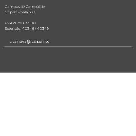
Campus de Campolide
3.º piso – Sala 333
+351 21 790 83 00
Extensão: 40346 / 40349
cics.nova@fcsh.unl.pt