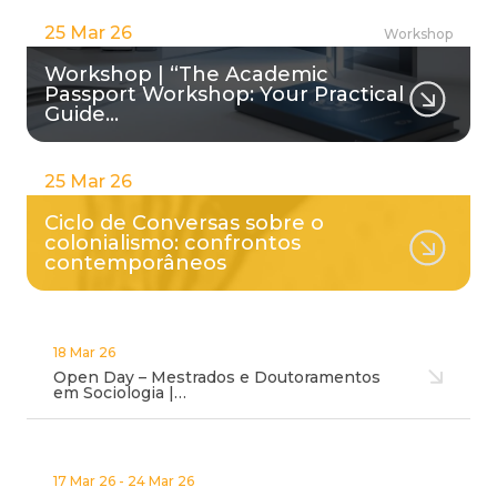
25 Mar 26
Workshop
Workshop | “The Academic
Passport Workshop: Your Practical
Guide…
25 Mar 26
Ciclo de Conversas sobre o
colonialismo: confrontos
contemporâneos
18 Mar 26
Open Day – Mestrados e Doutoramentos
em Sociologia |…
17 Mar 26 - 24 Mar 26