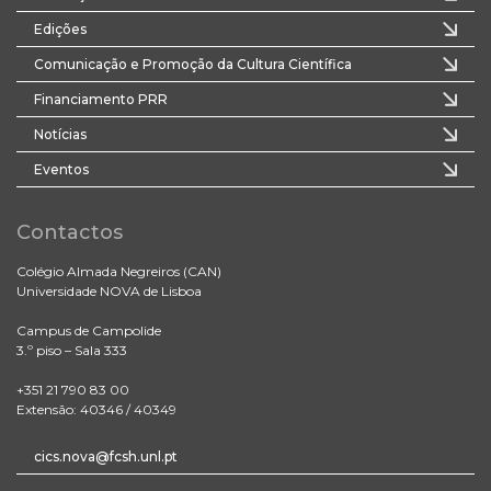
Edições
Comunicação e Promoção da Cultura Científica
Financiamento PRR
Notícias
Eventos
Contactos
Colégio Almada Negreiros (CAN)
Universidade NOVA de Lisboa
Campus de Campolide
3.º piso – Sala 333
+351 21 790 83 00
Extensão: 40346 / 40349
cics.nova@fcsh.unl.pt