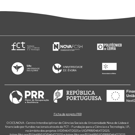
Ficha de projeto PRR
O CICS.NOVA - Centro Interdisciplinar de Ciências Sociais da Universidade Nova de Lisboa é
financiado por fundos nacionais através da FCT – Fundação para a Ciência e a Tecnologia, I.P.,
no âmbito dos projetos UID/04647/2025 e UID/PRR/04647/2025.
https://doi.org/10.54499/UID/04647/2025
e
https://doi.org/10.54499/UID/PRR/04647/2025