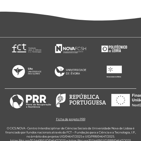
Ficha de projeto PRR
O CICS.NOVA - Centro Interdisciplinar de Ciências Sociais da Universidade Nova de Lisboa é
financiado por fundos nacionais através da FCT – Fundação para a Ciência e a Tecnologia, I.P.,
no âmbito dos projetos UID/04647/2025 e UID/PRR/04647/2025.
https://doi.org/10.54499/UID/04647/2025
e
https://doi.org/10.54499/UID/PRR/04647/2025