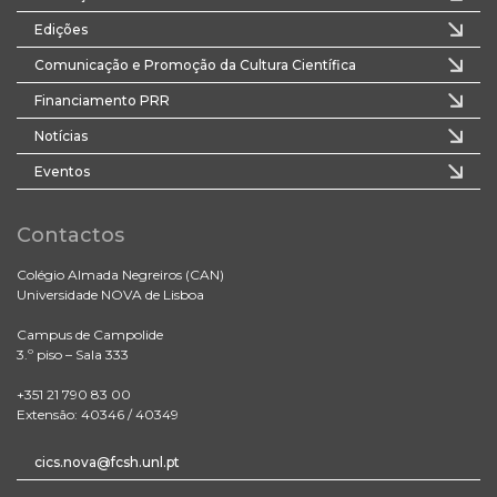
Edições
Comunicação e Promoção da Cultura Científica
Financiamento PRR
Notícias
Eventos
Contactos
Colégio Almada Negreiros (CAN)
Universidade NOVA de Lisboa
Campus de Campolide
3.º piso – Sala 333
+351 21 790 83 00
Extensão: 40346 / 40349
cics.nova@fcsh.unl.pt