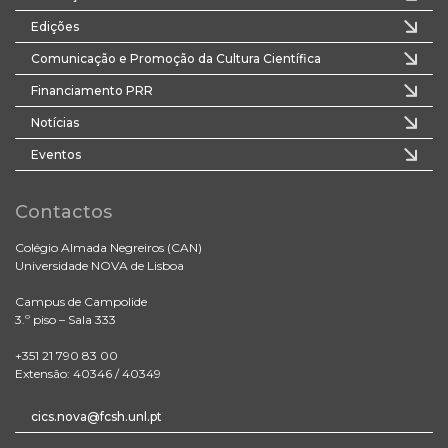
Edições
Comunicação e Promoção da Cultura Científica
Financiamento PRR
Notícias
Eventos
Contactos
Colégio Almada Negreiros (CAN)
Universidade NOVA de Lisboa
Campus de Campolide
3.º piso – Sala 333
+351 21 790 83 00
Extensão: 40346 / 40349
cics.nova@fcsh.unl.pt