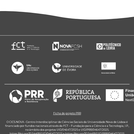
Ficha de projeto PRR
O CICS.NOVA - Centro Interdisciplinar de Ciências Sociais da Universidade Nova de Lisboa é
financiado por fundos nacionais através da FCT – Fundação para a Ciência e a Tecnologia, I.P.,
no âmbito dos projetos UID/04647/2025 e UID/PRR/04647/2025.
https://doi.org/10.54499/UID/04647/2025
e
https://doi.org/10.54499/UID/PRR/04647/2025