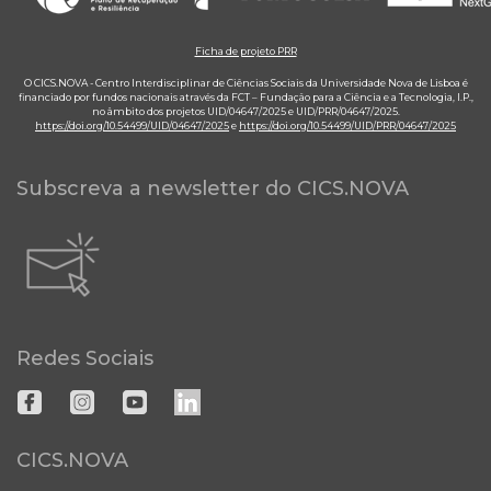
Ficha de projeto PRR
O CICS.NOVA - Centro Interdisciplinar de Ciências Sociais da Universidade Nova de Lisboa é
financiado por fundos nacionais através da FCT – Fundação para a Ciência e a Tecnologia, I.P.,
no âmbito dos projetos UID/04647/2025 e UID/PRR/04647/2025.
https://doi.org/10.54499/UID/04647/2025
e
https://doi.org/10.54499/UID/PRR/04647/2025
Subscreva a newsletter do CICS.NOVA
Redes Sociais
CICS.NOVA