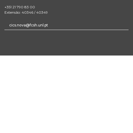
+351 21 790 83 00
Extensão: 40346 / 40349
cics.nova@fcsh.unl.pt