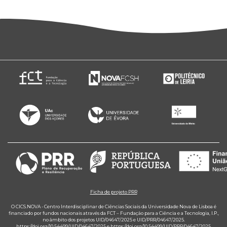
Ficha de projeto PRR
O CICS.NOVA - Centro Interdisciplinar de Ciências Sociais da Universidade Nova de Lisboa é
financiado por fundos nacionais através da FCT – Fundação para a Ciência e a Tecnologia, I.P.,
no âmbito dos projetos UID/04647/2025 e UID/PRR/04647/2025.
https://doi.org/10.54499/UID/04647/2025
e
https://doi.org/10.54499/UID/PRR/04647/2025