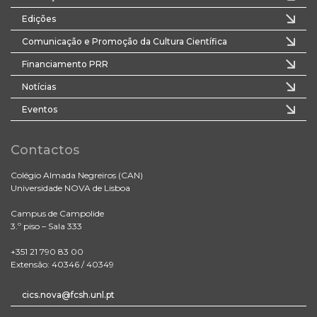
Edições
Comunicação e Promoção da Cultura Científica
Financiamento PRR
Notícias
Eventos
Contactos
Colégio Almada Negreiros (CAN)
Universidade NOVA de Lisboa
Campus de Campolide
3.º piso – Sala 333
+351 21 790 83 00
Extensão: 40346 / 40349
cics.nova@fcsh.unl.pt