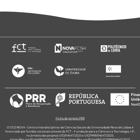
Ficha de projeto PRR
O CICS.NOVA - Centro Interdisciplinar de Ciências Sociais da Universidade Nova de Lisboa é
financiado por fundos nacionais através da FCT – Fundação para a Ciência e a Tecnologia, I.P.,
no âmbito dos projetos UID/04647/2025 e UID/PRR/04647/2025.
https://doi.org/10.54499/UID/04647/2025
e
https://doi.org/10.54499/UID/PRR/04647/2025