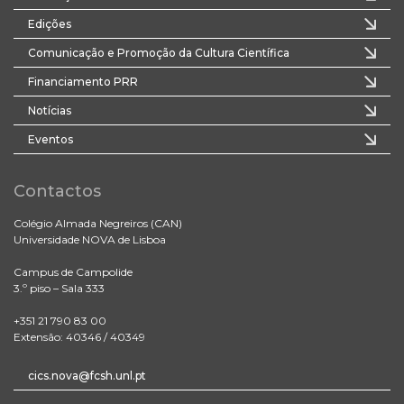
Edições
Comunicação e Promoção da Cultura Científica
Financiamento PRR
Notícias
Eventos
Contactos
Colégio Almada Negreiros (CAN)
Universidade NOVA de Lisboa
Campus de Campolide
3.º piso – Sala 333
+351 21 790 83 00
Extensão: 40346 / 40349
cics.nova@fcsh.unl.pt