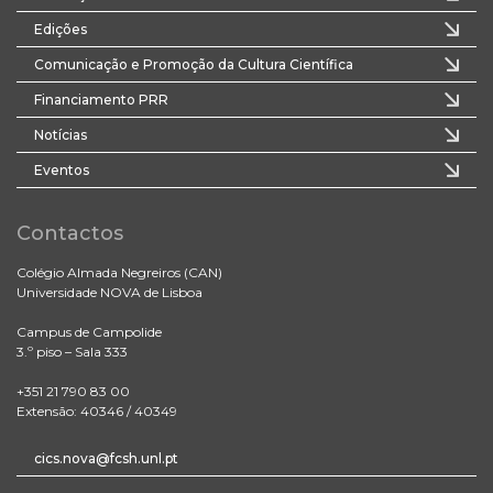
Edições
Comunicação e Promoção da Cultura Científica
Financiamento PRR
Notícias
Eventos
Contactos
Colégio Almada Negreiros (CAN)
Universidade NOVA de Lisboa
Campus de Campolide
3.º piso – Sala 333
+351 21 790 83 00
Extensão: 40346 / 40349
cics.nova@fcsh.unl.pt