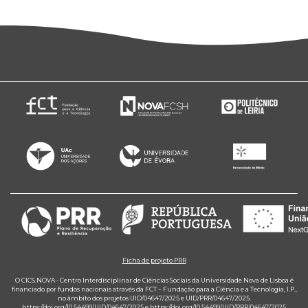
Ficha de projeto PRR
O CICS.NOVA - Centro Interdisciplinar de Ciências Sociais da Universidade Nova de Lisboa é
financiado por fundos nacionais através da FCT – Fundação para a Ciência e a Tecnologia, I.P.,
no âmbito dos projetos UID/04647/2025 e UID/PRR/04647/2025.
https://doi.org/10.54499/UID/04647/2025
e
https://doi.org/10.54499/UID/PRR/04647/2025