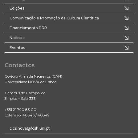
Edições
Comunicação e Promoção da Cultura Científica
Financiamento PRR
Notícias
Eventos
Contactos
Colégio Almada Negreiros (CAN)
Universidade NOVA de Lisboa
Campus de Campolide
3.º piso – Sala 333
+351 21 790 83 00
Extensão: 40346 / 40349
cics.nova@fcsh.unl.pt