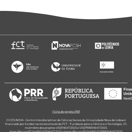
Ficha de projeto PRR
O CICS.NOVA - Centro Interdisciplinar de Ciências Sociais da Universidade Nova de Lisboa é
financiado por fundos nacionais através da FCT – Fundação para a Ciência e a Tecnologia, I.P.,
no âmbito dos projetos UID/04647/2025 e UID/PRR/04647/2025.
https://doi.org/10.54499/UID/04647/2025
e
https://doi.org/10.54499/UID/PRR/04647/2025