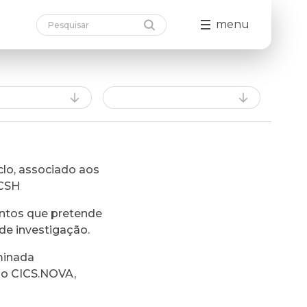
menu
lo, associado aos
FCSH
ntos que pretende
de investigação.
minada
do CICS.NOVA,