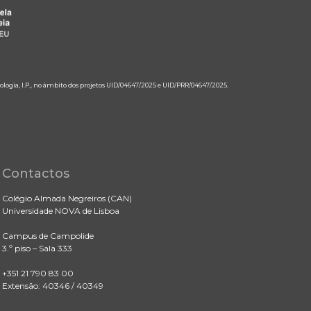
ologia, I.P., no âmbito dos projetos UID/04647/2025 e UID/PRR/04647/2025.
Contactos
Colégio Almada Negreiros (CAN)
Universidade NOVA de Lisboa
Campus de Campolide
3.º piso – Sala 333
+351 21 790 83 00
Extensão: 40346 / 40349