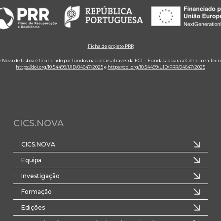
Ficha de projeto PRR
e Nova de Lisboa é financiado por fundos nacionais através da FCT – Fundação para a Ciência e a Tecn
https://doi.org/10.54499/UID/04647/2025
e
https://doi.org/10.54499/UID/PRR/04647/2025
CICS.NOVA
CICS.NOVA
Equipa
Investigação
Formação
Edições