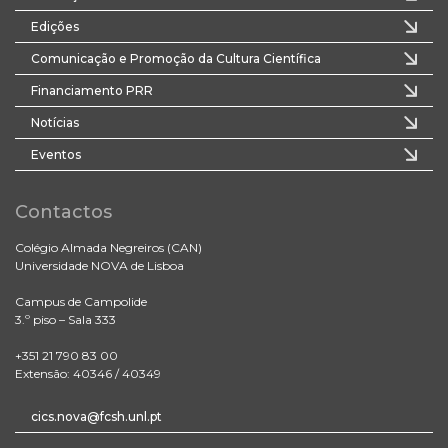
Edições
Comunicação e Promoção da Cultura Científica
Financiamento PRR
Notícias
Eventos
Contactos
Colégio Almada Negreiros (CAN)
Universidade NOVA de Lisboa
Campus de Campolide
3.º piso – Sala 333
+351 21 790 83 00
Extensão: 40346 / 40349
cics.nova@fcsh.unl.pt