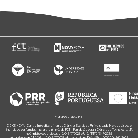
Ficha de projeto PRR
O CICS.NOVA - Centro Interdisciplinar de Ciências Sociais da Universidade Nova de Lisboa é
financiado por fundos nacionais através da FCT – Fundação para a Ciência e a Tecnologia, I.P.,
no âmbito dos projetos UID/04647/2025 e UID/PRR/04647/2025.
https://doi.org/10.54499/UID/04647/2025
e
https://doi.org/10.54499/UID/PRR/04647/2025